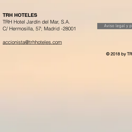
TRH HOTELES
TRH Hotel Jardín del Mar, S.A.
Aviso legal y 
C/ Hermosilla, 57; Madrid -28001
accionista@trhhoteles.com
© 2018 by TR